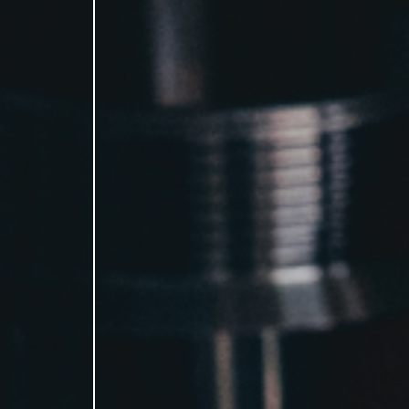
À
COMPOSANTS
PROPOS
EN
DE
ACIER
NOUS
INOXYDABLE
SERVICES
CONTACTS