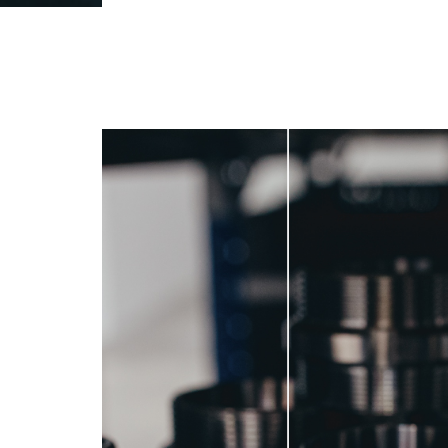
PT
EN
FR
ES