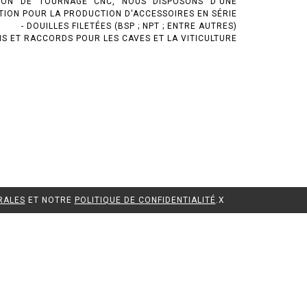
ION DE TOURNAGE CNC, NOUS DISPOSONS D'UNE
TION POUR LA PRODUCTION D'ACCESSOIRES EN SÉRIE
- DOUILLES FILETÉES (BSP ; NPT ; ENTRE AUTRES)
NS ET RACCORDS POUR LES CAVES ET LA VITICULTURE
RALES
ET NOTRE
POLITIQUE DE CONFIDENTIALITÉ
.
X