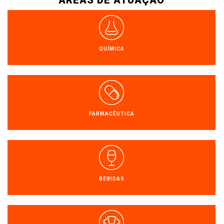
QUÍMICA
PT
EN
FARMACÊUTICA
FR
ES
BEBIDAS