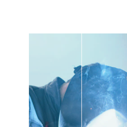
PT
EN
FR
ES