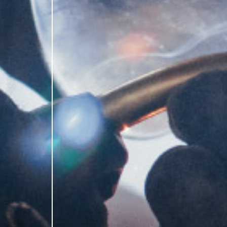
INÍCIO
COMPONENTES
SOBRE
EM
NÓS
AÇO
SERVIÇOS
INOXIDÁVEL
CONTACTOS