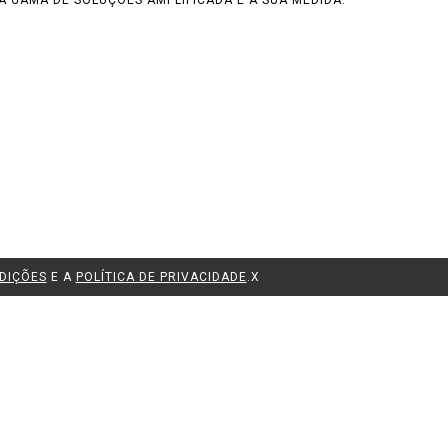
A GAMA DE SOLUÇÕES AMPLIFICADA E À SUA MEDIDA.
DIÇÕES
E A
POLÍTICA DE PRIVACIDADE
.
X